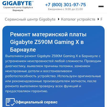
+7 (800) 301-97-75
Сервисный центр Gigabyte
в
Ежедневно с 9:00 до 21:00
Барнауле
Сервисный центр Gigabyte
Каталог устройств
Ре
Ремонт материнской платы
Gigabyte Z590M Gaming X в
Барнауле
Выполняем ремонт Gigabyte Z590M Gaming X в Барнауле с
устранением неисправностей любой сложности. Проводим
диагностику, выявляем причины поломки, заменяем
неисправные детали и восстанавливаем
работоспособность устройства. Используем оригинальные
или рекомендованные производителем запчасти, после
ремонта выполняем проверку всех функций и
предоставляем гарантию.
Официальный сервис