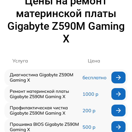
Цены на ремонт
материнской платы
Gigabyte Z590M Gaming
X
Услуга
Цена
Диагностика Gigabyte Z590M
бесплатно
Gaming X
Ремонт материнской платы
1000 р
Gigabyte Z590M Gaming X
Профилактическая чистка
200 р
Gigabyte Z590M Gaming X
Прошивка BIOS Gigabyte Z590M
500 р
Gaming X